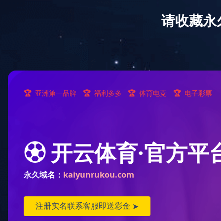
浙江MK·体育（中国）官
网站首页
关于MK·体育（中
网站首页
关于MK·体育（中
MK·体育（中国）官方网站
MK·体育（中国）官方网站
公司简介
MK·体育（中国）官方网站
公司新闻
资料下载
企业文化
行业新闻
服务理念
品牌理念
社会责任
视频中心
灰渣抓斗起重机
品