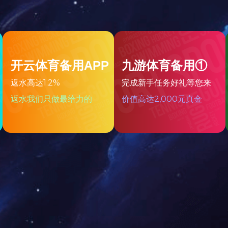
K·体育（中
公司动态
方网站
MK·体育（中国）官
公司新闻
介