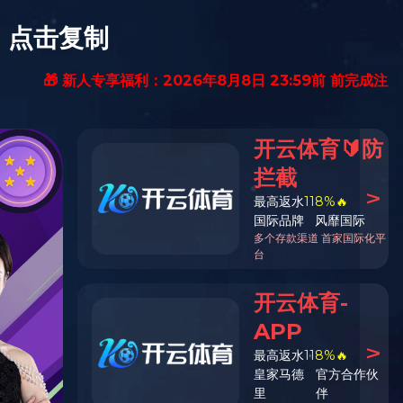
选择语言：
中文版
English
支持
人力资源
支持
人力资源
仓储起重机