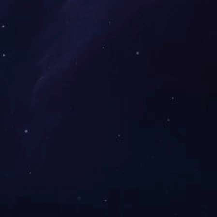
方网站
行业新闻
化
合作伙伴
社会责任
念
势
公司-官方网站
ALL RIGHTS RESERVED.
浙ICP备2020032485号-2
浙