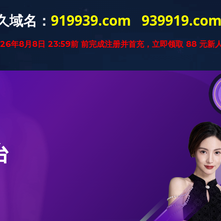
方网站机械有限公司-官方网站
国）官方网站
公司动态
服务与
国）官方网站
产品中心
公司动态
服务与
产品中心
牌优势
通用桥式起重机
合作伙伴
电动单梁起重机
电动葫芦