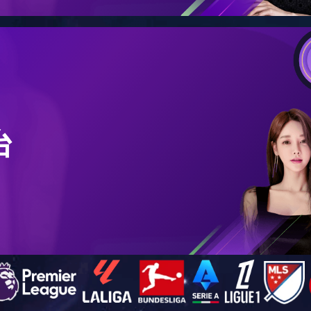
餐厨抓斗起重机-QZ
共
1
页
1